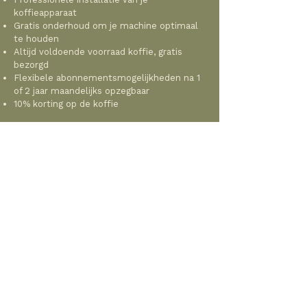
koffieapparaat
Gratis onderhoud om je machine optimaal
te houden
Altijd voldoende voorraad koffie, gratis
bezorgd
Flexibele abonnementsmogelijkheden na 1
of 2 jaar maandelijks
opzegbaar​
10% korting op de koffie
Twijfel je nog, wil je overleggen, of wil
je een gratis demo? Neem ook dan even
contact op.
Contact opnemen